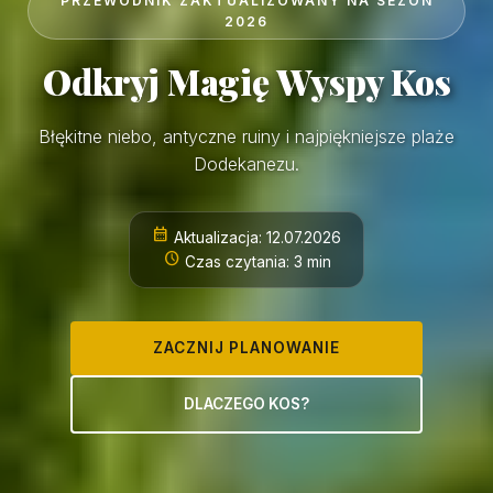
PRZEWODNIK ZAKTUALIZOWANY NA SEZON
2026
Odkryj Magię Wyspy Kos
Błękitne niebo, antyczne ruiny i najpiękniejsze plaże
Dodekanezu.
calendar_month
Aktualizacja: 12.07.2026
schedule
Czas czytania: 3 min
ZACZNIJ PLANOWANIE
DLACZEGO KOS?